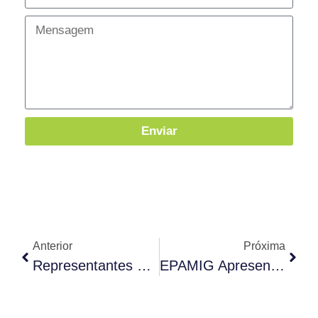
Enviar
Anterior
Próxima
Representantes Do Conselho Oleícola Internacional Visitam Maria Da Fé (MG)
EPAMIG Apresenta Trabalhos No 1º Simpósio Brasileiro De Olivicultura