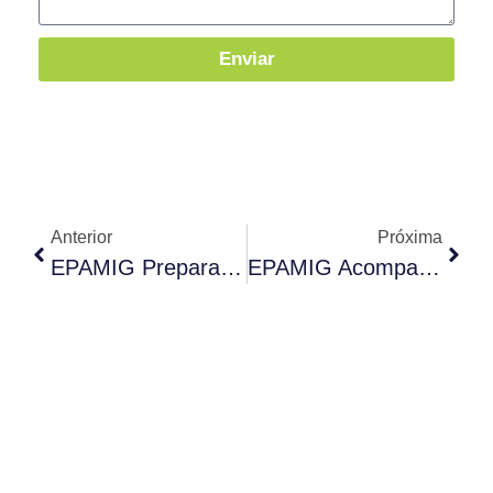
Enviar
Anterior
Próxima
EPAMIG Prepara O Azeitech 2025
EPAMIG Acompanha Colheita E Produção De Azeite Em 2025